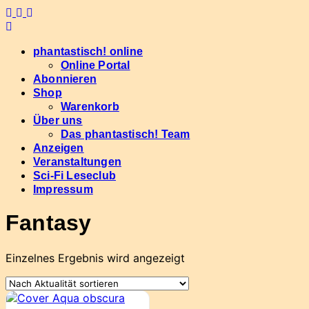
Skip
to
content
phantastisch! online
Online Portal
Abonnieren
Shop
Warenkorb
Über uns
Das phantastisch! Team
Anzeigen
Veranstaltungen
Sci-Fi Leseclub
Impressum
Fantasy
Einzelnes Ergebnis wird angezeigt