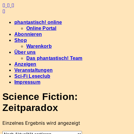
Skip
to
content
phantastisch! online
Online Portal
Abonnieren
Shop
Warenkorb
Über uns
Das phantastisch! Team
Anzeigen
Veranstaltungen
Sci-Fi Leseclub
Impressum
Science Fiction:
Zeitparadox
Einzelnes Ergebnis wird angezeigt