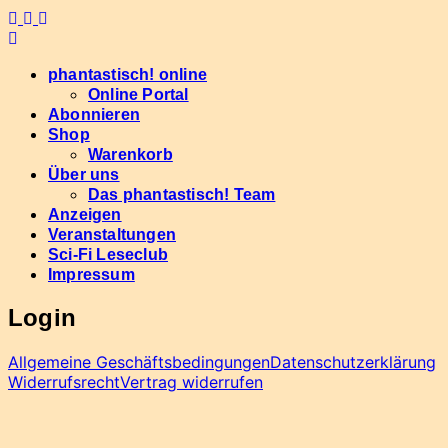
Skip
to
content
phantastisch! online
Online Portal
Abonnieren
Shop
Warenkorb
Über uns
Das phantastisch! Team
Anzeigen
Veranstaltungen
Sci-Fi Leseclub
Impressum
Login
Allgemeine Geschäftsbedingungen
Datenschutzerklärung
Widerrufsrecht
Vertrag widerrufen