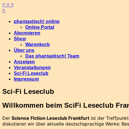
Skip
to
content
phantastisch! online
Online Portal
Abonnieren
Shop
Warenkorb
Über uns
Das phantastisch! Team
Anzeigen
Veranstaltungen
Sci-Fi Leseclub
Impressum
Sci-Fi Leseclub
Willkommen beim SciFi Leseclub Fran
Der
Science Fiction Leseclub Frankfurt
ist der Treffpunkt
diskutieren wir über aktuelle deutschsprachige Werke: Be