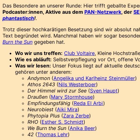
Das Besondere an unserer Runde: Hier trifft geballte Exp
Podcaster:innen, Aktive aus dem
PAN-Netzwerk
, der
S
phantastisch
!
.
Trotz dieser hochkarätigen Besetzung sind wir absolut nah
Text begründet wird. Manchmal haben wir sogar besondere
Burn the Sun
gegeben hat.
Wo wir uns treffen:
Club Voltaire
, Kleine Hochstraß
Wie es abläuft:
Selbstverpflegung vor Ort, offene Vo
Was wir lesen:
Unser Fokus liegt auf aktuelle deutsc
gehören unter anderem:
Andymon
(
Angelika und Karlheinz Steinmüller
)
Athos 2643
(
Nils Westerboer
)
Der Himmel wird zur See
(
Sven Haupt
)
Draußen
(
Mary Stormhouse
)
Empfindungsfähig
(
Reda El Arbi
)
Neurobiest
(
Aiki Mira
)
Phytopia Plus
(
Zara Zerbe
)
RHO
(
Esther S. Schmidt
)
We Burn the Sun
(
Anika Beer
)
42
(
Thomas Lehr
)