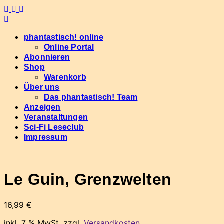
Skip
to
content
phantastisch! online
Online Portal
Abonnieren
Shop
Warenkorb
Über uns
Das phantastisch! Team
Anzeigen
Veranstaltungen
Sci-Fi Leseclub
Impressum
Le Guin, Grenzwelten
16,99
€
inkl. 7 % MwSt.
zzgl.
Versandkosten