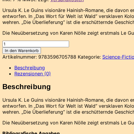
Ursula K. Le Guins visionäre Hainish-Romane, die davon e
entworfen. In „Das Wort für Welt ist Wald“ versklaven Ko
wehren. „Die Überlieferung“ ist die erschütternde Geschicht
Die Neuübersetzung von Karen Nölle zeigt erstmals Le Gui
Le
Guin,
In den Warenkorb
Grenzwelten
Artikelnummer:
9783596705788
Kategorie:
Science-Ficti
Menge
Beschreibung
Rezensionen (0)
Beschreibung
Ursula K. Le Guins visionäre Hainish-Romane, die davon e
entworfen. In „Das Wort für Welt ist Wald“ versklaven Ko
wehren. „Die Überlieferung“ ist die erschütternde Geschicht
Die Neuübersetzung von Karen Nölle zeigt erstmals Le Gui
Bibliografische Angaben