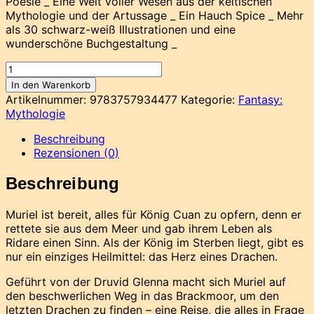
Poesie _ Eine Welt voller Wesen aus der keltischen
Mythologie und der Artussage _ Ein Hauch Spice _ Mehr
als 30 schwarz-weiß Illustrationen und eine
wunderschöne Buchgestaltung _
Stahl,
Gezeitenruf
In den Warenkorb
Menge
Artikelnummer:
9783757934477
Kategorie:
Fantasy:
Mythologie
Beschreibung
Rezensionen (0)
Beschreibung
Muriel ist bereit, alles für König Cuan zu opfern, denn er
rettete sie aus dem Meer und gab ihrem Leben als
Ridare einen Sinn. Als der König im Sterben liegt, gibt es
nur ein einziges Heilmittel: das Herz eines Drachen.
Geführt von der Druvid Glenna macht sich Muriel auf
den beschwerlichen Weg in das Brackmoor, um den
letzten Drachen zu finden – eine Reise, die alles in Frage