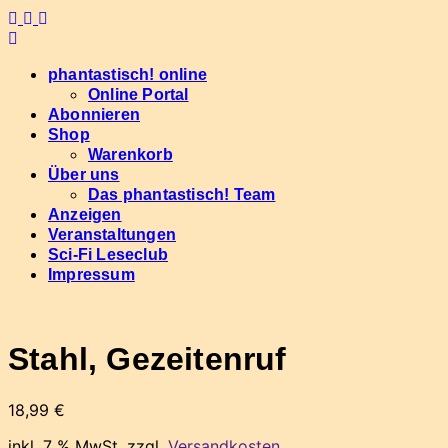
Skip
to
content
phantastisch! online
Online Portal
Abonnieren
Shop
Warenkorb
Über uns
Das phantastisch! Team
Anzeigen
Veranstaltungen
Sci-Fi Leseclub
Impressum
Stahl, Gezeitenruf
18,99
€
inkl. 7 % MwSt.
zzgl.
Versandkosten