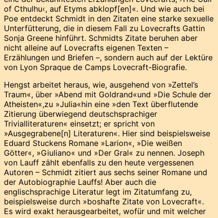
of Cthulhu‹, auf Etyms abklopf[en]«. Und wie auch bei
Poe entdeckt Schmidt in den Zitaten eine starke sexuelle
Unterfütterung, die in diesem Fall zu Lovecrafts Gattin
Sonja Greene hinführt. Schmidts Zitate beruhen aber
nicht alleine auf Lovecrafts eigenen Texten –
Erzählungen und Briefen –, sondern auch auf der Lektüre
von Lyon Spraque de Camps Lovecraft-Biografie.
Hengst arbeitet heraus, wie, ausgehend von »Zettel’s
Traum«, über »Abend mit Goldrand«und »Die Schule der
Atheisten«,zu »Julia«hin eine »den Text überflutende
Zitierung überwiegend deutschsprachiger
Trivialliteraturen« einsetzt; er spricht von
»Ausgegrabene[n] Literaturen«. Hier sind beispielsweise
Eduard Stuckens Romane »Larion«, »Die weißen
Götter«, »Giuliano« und »Der Gral« zu nennen. Joseph
von Lauff zählt ebenfalls zu den heute vergessenen
Autoren – Schmidt zitiert aus sechs seiner Romane und
der Autobiographie Lauffs! Aber auch die
englischsprachige Literatur legt im Zitatumfang zu,
beispielsweise durch »boshafte Zitate von Lovecraft«.
Es wird exakt herausgearbeitet, wofür und mit welcher