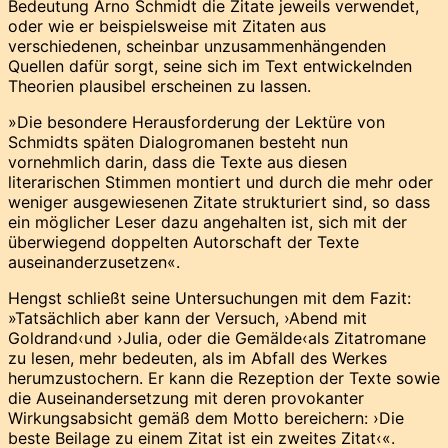
Bedeutung Arno Schmidt die Zitate jeweils verwendet,
oder wie er beispielsweise mit Zitaten aus
verschiedenen, scheinbar unzusammenhängenden
Quellen dafür sorgt, seine sich im Text entwickelnden
Theorien plausibel erscheinen zu lassen.
»Die besondere Herausforderung der Lektüre von
Schmidts späten Dialogromanen besteht nun
vornehmlich darin, dass die Texte aus diesen
literarischen Stimmen montiert und durch die mehr oder
weniger ausgewiesenen Zitate strukturiert sind, so dass
ein möglicher Leser dazu angehalten ist, sich mit der
überwiegend doppelten Autorschaft der Texte
auseinanderzusetzen«.
Hengst schließt seine Untersuchungen mit dem Fazit:
»Tatsächlich aber kann der Versuch, ›Abend mit
Goldrand‹und ›Julia, oder die Gemälde‹als Zitatromane
zu lesen, mehr bedeuten, als im Abfall des Werkes
herumzustochern. Er kann die Rezeption der Texte sowie
die Auseinandersetzung mit deren provokanter
Wirkungsabsicht gemäß dem Motto bereichern: ›Die
beste Beilage zu einem Zitat ist ein zweites Zitat‹«.