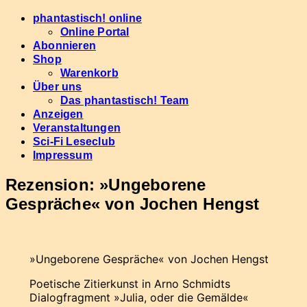
Skip
phantastisch! online
to
Online Portal
content
Abonnieren
Shop
Warenkorb
Über uns
Das phantastisch! Team
Anzeigen
Veranstaltungen
Sci-Fi Leseclub
Impressum
Rezension: »Ungeborene
Gespräche« von Jochen Hengst
»Ungeborene Gespräche« von Jochen Hengst
Poetische Zitierkunst in Arno Schmidts
Dialogfragment »Julia, oder die Gemälde«