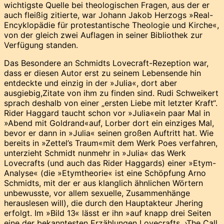
wichtigste Quelle bei theologischen Fragen, aus der er
auch fleißig zitierte, war Johann Jakob Herzogs »Real-
Encyklopädie für protestantische Theologie und Kirche«,
von der gleich zwei Auflagen in seiner Bibliothek zur
Verfügung standen.
Das Besondere an Schmidts Lovecraft-Rezeption war,
dass er diesen Autor erst zu seinem Lebensende hin
entdeckte und einzig in der »Julia«, dort aber
ausgiebig,Zitate von ihm zu finden sind. Rudi Schweikert
sprach deshalb von einer „ersten Liebe mit letzter Kraft“.
Rider Haggard taucht schon vor »Julia«ein paar Mal in
»Abend mit Goldrand«auf, Lorber dort ein einziges Mal,
bevor er dann in »Julia« seinen großen Auftritt hat. Wie
bereits in »Zettel’s Traum«mit dem Werk Poes verfahren,
unterzieht Schmidt nunmehr in »Julia« das Werk
Lovecrafts (und auch das Rider Haggards) einer »Etym-
Analyse« (die »Etymtheorie« ist eine Schöpfung Arno
Schmidts, mit der er aus klanglich ähnlichen Wörtern
unbewusste, vor allem sexuelle, Zusammenhänge
herauslesen will), die durch den Hauptakteur Jhering
erfolgt. Im »Bild 13« lässt er ihn »auf knapp drei Seiten
eine der bekanntesten Erzählungen Lovecrafts, ›The Call