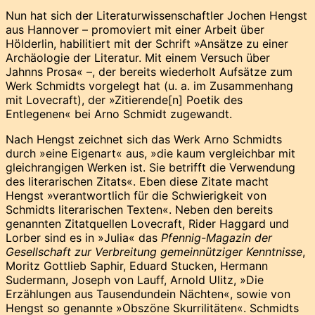
Nun hat sich der Literaturwissenschaftler Jochen Hengst
aus Hannover – promoviert mit einer Arbeit über
Hölderlin, habilitiert mit der Schrift »Ansätze zu einer
Archäologie der Literatur. Mit einem Versuch über
Jahnns Prosa« –, der bereits wiederholt Aufsätze zum
Werk Schmidts vorgelegt hat (u. a. im Zusammenhang
mit Lovecraft), der »Zitierende[n] Poetik des
Entlegenen« bei Arno Schmidt zugewandt.
Nach Hengst zeichnet sich das Werk Arno Schmidts
durch »eine Eigenart« aus, »die kaum vergleichbar mit
gleichrangigen Werken ist. Sie betrifft die Verwendung
des literarischen Zitats«. Eben diese Zitate macht
Hengst »verantwortlich für die Schwierigkeit von
Schmidts literarischen Texten«. Neben den bereits
genannten Zitatquellen Lovecraft, Rider Haggard und
Lorber sind es in »Julia« das
Pfennig-Magazin der
Gesellschaft zur Verbreitung gemeinnütziger Kenntnisse
,
Moritz Gottlieb Saphir, Eduard Stucken, Hermann
Sudermann, Joseph von Lauff, Arnold Ulitz, »Die
Erzählungen aus Tausendundein Nächten«, sowie von
Hengst so genannte »Obszöne Skurrilitäten«. Schmidts