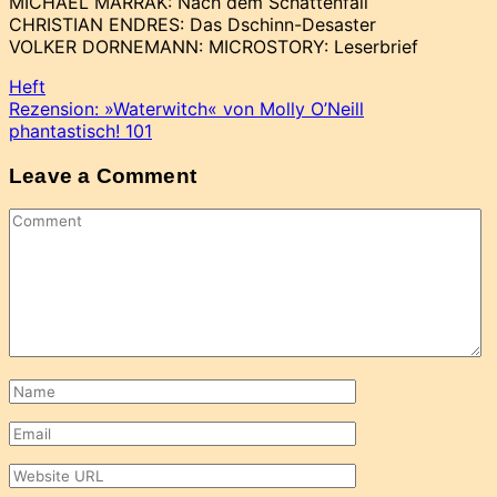
MICHAEL MARRAK: Nach dem Schattenfall
CHRISTIAN ENDRES: Das Dschinn-Desaster
VOLKER DORNEMANN: MICROSTORY: Leserbrief
Heft
Beitragsnavigation
Rezension: »Waterwitch« von Molly O’Neill
phantastisch! 101
Leave a Comment