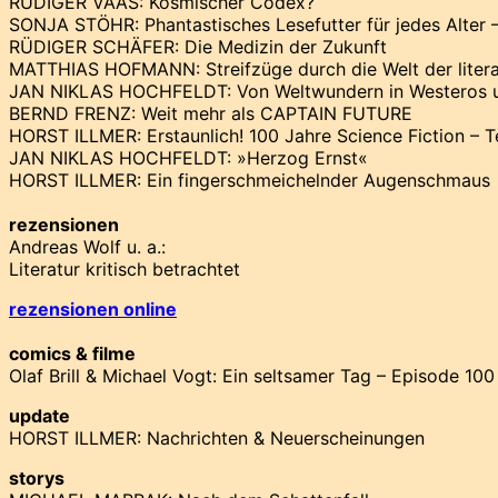
RÜDIGER VAAS: Kosmischer Codex?
SONJA STÖHR: Phantastisches Lesefutter für jedes Alter
RÜDIGER SCHÄFER: Die Medizin der Zukunft
MATTHIAS HOFMANN: Streifzüge durch die Welt der literar
JAN NIKLAS HOCHFELDT: Von Weltwundern in Westeros 
BERND FRENZ: Weit mehr als CAPTAIN FUTURE
HORST ILLMER: Erstaunlich! 100 Jahre Science Fiction – Te
JAN NIKLAS HOCHFELDT: »Herzog Ernst«
HORST ILLMER: Ein fingerschmeichelnder Augenschmaus
rezensionen
Andreas Wolf u. a.:
Literatur kritisch betrachtet
rezensionen online
comics & filme
Olaf Brill & Michael Vogt: Ein seltsamer Tag – Episode 100
update
HORST ILLMER: Nachrichten & Neuerscheinungen
storys