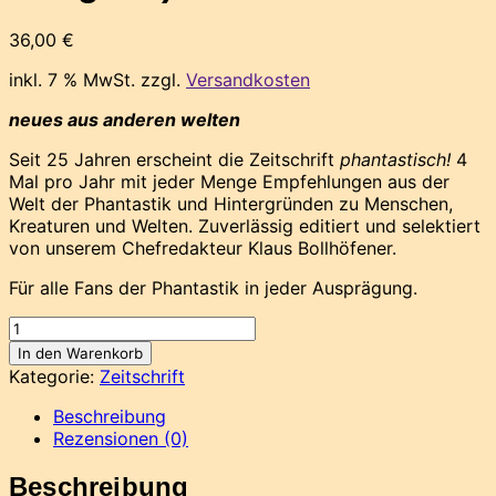
36,00
€
inkl. 7 % MwSt.
zzgl.
Versandkosten
neues aus anderen welten
Seit 25 Jahren erscheint die Zeitschrift
phantastisch!
4
Mal pro Jahr mit jeder Menge Empfehlungen aus der
Welt der Phantastik und Hintergründen zu Menschen,
Kreaturen und Welten. Zuverlässig editiert und selektiert
von unserem Chefredakteur Klaus Bollhöfener.
Für alle Fans der Phantastik in jeder Ausprägung.
Jahresabo
der
In den Warenkorb
phantastisch!
Kategorie:
Zeitschrift
ab
103
Beschreibung
(Print-
Rezensionen (0)
Ausgabe)
Menge
Beschreibung