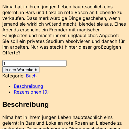
Nima hat in ihrem jungen Leben hauptsächlich eins
gelernt: in Bars und Lokalen rote Rosen an Liebende zu
verkaufen. Dass merkwürdige Dinge geschehen, wenn
jemand sie wirklich wütend macht, blendet sie aus. Eines
Abends erscheint ein Fremder mit magischen
Fähigkeiten und macht ihr ein unglaubliches Angebot:
Sie soll ein privates Studium absolvieren und danach für
ihn arbeiten. Nur was steckt hinter dieser großzügigen
Offerte?
Rosenmädchen
von
In den Warenkorb
Lilly
Kategorie:
Buch
Labord
Menge
Beschreibung
Rezensionen (0)
Beschreibung
Nima hat in ihrem jungen Leben hauptsächlich eins
gelernt: in Bars und Lokalen rote Rosen an Liebende zu
verkaufen. Dass merkwürdige Dinge geschehen, wenn