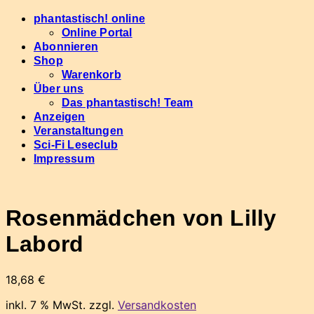
Skip
phantastisch! online
to
Online Portal
content
Abonnieren
Shop
Warenkorb
Über uns
Das phantastisch! Team
Anzeigen
Veranstaltungen
Sci-Fi Leseclub
Impressum
Rosenmädchen von Lilly
Labord
18,68
€
inkl. 7 % MwSt.
zzgl.
Versandkosten